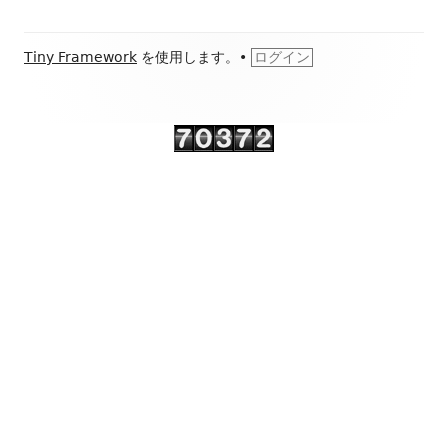
イ
フ
ン
Tiny Framework
を使用します。
•
ログイン
ッ
サ
タ
イ
ー・
ド
コ
ン
バ
テ
ー
ン
ツ