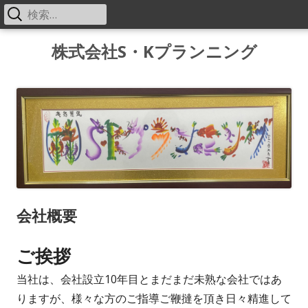
検
メ
索:
イ
コ
株式会社S・Kプランニング
ン
ン
テ
メ
ン
ツ
ニ
へ
ス
ュ
キ
ー
ッ
会社概要
プ
ご挨拶
当社は、会社設立10年目とまだまだ未熟な会社ではあ
りますが、様々な方のご指導ご鞭撻を頂き日々精進して